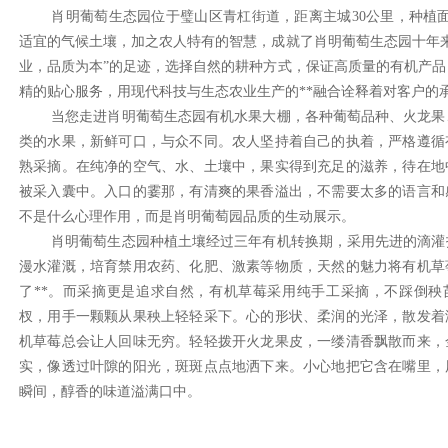
肖明葡萄生态园位于璧山区青杠街道，距离主城30公里，种植面
适宜的气候土壤，加之农人特有的智慧，成就了肖明葡萄生态园十年来
业，品质为本”的足迹，选择自然的耕种方式，保证高质量的有机产品
精的贴心服务，用现代科技与生态农业生产的**融合诠释着对客户的
当您走进肖明葡萄生态园有机水果大棚，各种葡萄品种、火龙果
类的水果，新鲜可口，与众不同。农人坚持着自己的执着，严格遵循
熟采摘。在纯净的空气、水、土壤中，果实得到充足的滋养，待在地
被采入囊中。入口的霎那，有清爽的果香溢出，不需要太多的语言和
不是什么心理作用，而是肖明葡萄园品质的生动展示。
肖明葡萄生态园种植土壤经过三年有机转换期，采用先进的滴灌
漫水灌溉，培育禁用农药、化肥、激素等物质，天然的魅力将有机草
了**。而采摘更是追求自然，有机草莓采用纯手工采摘，不踩倒秧
杈，用手一颗颗从果秧上轻轻采下。心的形状、柔润的光泽，散发着
机草莓总会让人回味无穷。轻轻拨开火龙果皮，一缕清香飘散而来，
实，像透过叶隙的阳光，斑斑点点地洒下来。小心地把它含在嘴里，
瞬间，醇香的味道溢满口中。