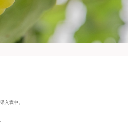
采入囊中。
乐