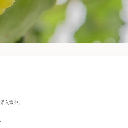
采入囊中。
乐